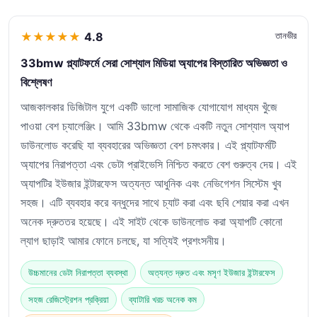
★
★
★
★
★
4.8
তানভীর
33bmw প্ল্যাটফর্মে সেরা সোশ্যাল মিডিয়া অ্যাপের বিস্তারিত অভিজ্ঞতা ও
বিশ্লেষণ
আজকালকার ডিজিটাল যুগে একটি ভালো সামাজিক যোগাযোগ মাধ্যম খুঁজে
পাওয়া বেশ চ্যালেঞ্জিং। আমি 33bmw থেকে একটি নতুন সোশ্যাল অ্যাপ
ডাউনলোড করেছি যা ব্যবহারের অভিজ্ঞতা বেশ চমৎকার। এই প্ল্যাটফর্মটি
অ্যাপের নিরাপত্তা এবং ডেটা প্রাইভেসি নিশ্চিত করতে বেশ গুরুত্ব দেয়। এই
অ্যাপটির ইউজার ইন্টারফেস অত্যন্ত আধুনিক এবং নেভিগেশন সিস্টেম খুব
সহজ। এটি ব্যবহার করে বন্ধুদের সাথে চ্যাট করা এবং ছবি শেয়ার করা এখন
অনেক দ্রুততর হয়েছে। এই সাইট থেকে ডাউনলোড করা অ্যাপটি কোনো
ল্যাগ ছাড়াই আমার ফোনে চলছে, যা সত্যিই প্রশংসনীয়।
উচ্চমানের ডেটা নিরাপত্তা ব্যবস্থা
অত্যন্ত দ্রুত এবং মসৃণ ইউজার ইন্টারফেস
সহজ রেজিস্ট্রেশন প্রক্রিয়া
ব্যাটারি খরচ অনেক কম