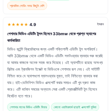
প্রাথমিক লোডিং সময় কিছুটা বেশি
★
★
★
★
★
4.9
ইমরান
পেশাদার ভিডিও এডিটিং টুলস হিসেবে 33bmw থেকে প্রাপ্ত অ্যাপের
কার্যকারিতা
ভিডিও কন্টেন্ট ক্রিয়েটরদের জন্য একটি শক্তিশালী এডিটিং টুল অপরিহার্য।
আমি 33bmw থেকে একটি ভিডিও এডিটিং সফটওয়্যার ব্যবহার শুরু করেছি
যা আমার কাজকে অনেক সহজ করে দিয়েছে। এই অ্যাপটিতে রয়েছে অসংখ্য
ফিল্টার এবং ট্রানজিশন ইফেক্ট যা ভিডিওকে পেশাদার রূপ দেয়। এই সাইটটি
নিশ্চিত করে যে অ্যাপগুলো ম্যালওয়্যার মুক্ত, তাই নিশ্চিন্তে ব্যবহার করা
যায়। হাই-ডেফিনিশন ভিডিও এক্সপোর্ট করার সময়ও এটি খুব দ্রুত কাজ
করে। এটি বর্তমান সময়ের অন্যতম সেরা একটি প্রোডাক্টিভিটি টুল হিসেবে
বিবেচিত হতে পারে।
পেশাদার মানের ভিডিও এডিটিং ফিচার
কোনো ওয়াটারমার্ক ছাড়াই এক্সপোর্ট সুবিধা