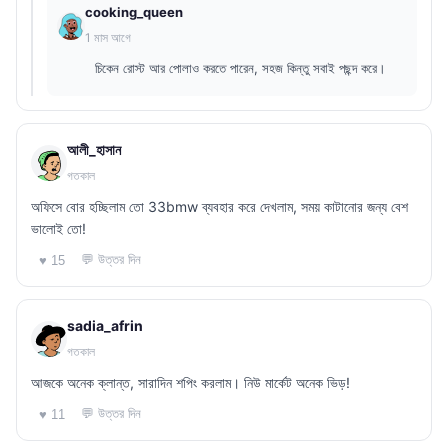
cooking_queen
1 মাস আগে
চিকেন রোস্ট আর পোলাও করতে পারেন, সহজ কিন্তু সবাই পছন্দ করে।
আলী_হাসান
গতকাল
অফিসে বোর হচ্ছিলাম তো 33bmw ব্যবহার করে দেখলাম, সময় কাটানোর জন্য বেশ
ভালোই তো!
💬 উত্তর দিন
♥ 15
sadia_afrin
গতকাল
আজকে অনেক ক্লান্ত, সারাদিন শপিং করলাম। নিউ মার্কেট অনেক ভিড়!
💬 উত্তর দিন
♥ 11