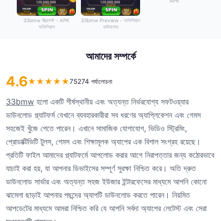
APK
33bmw স্ক্রিনশট - APK
33bmw Preview - অফিসিয়াল
অফিসিয়াল
ডাউনলোড
আমাদের সম্পর্কে
4.6
★
★
★
★
★
75274 পর্যালোচনা
33bmw
হলো একটি শীর্ষস্থানীয় এবং অত্যন্ত নির্ভরযোগ্য সফটওয়্যার
ডাউনলোড প্ল্যাটফর্ম যেখানে ব্যবহারকারীরা সব ধরণের অ্যাপ্লিকেশন এবং গেমস
সহজেই খুঁজে পেতে পারেন। এখানে সামাজিক যোগাযোগ, ভিডিও স্ট্রিমিং,
প্রোডাক্টিভিটি টুলস, গেমস এবং শিক্ষামূলক অ্যাপের এক বিশাল সংগ্রহ রয়েছে।
প্রতিটি ফাইল আমাদের প্ল্যাটফর্মে আপলোড করার আগে নিরাপত্তার জন্য কঠোরভাবে
যাচাই করা হয়, যা আপনার ডিভাইসের সম্পূর্ণ সুরক্ষা নিশ্চিত করে। অতি দ্রুত
ডাউনলোড সার্ভার এবং অত্যন্ত সহজ ইউজার ইন্টারফেসের মাধ্যমে আপনি কোনো
ঝামেলা ছাড়াই আপনার পছন্দের অ্যাপটি ডাউনলোড করতে পারেন। নিয়মিত
আপডেটের মাধ্যমে আমরা নিশ্চিত করি যে আপনি সর্বদা অ্যাপের লেটেস্ট এবং সেরা