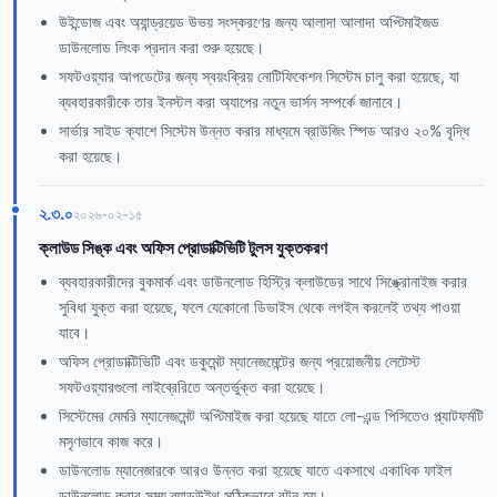
উইন্ডোজ এবং অ্যান্ড্রয়েড উভয় সংস্করণের জন্য আলাদা আলাদা অপ্টিমাইজড
ডাউনলোড লিংক প্রদান করা শুরু হয়েছে।
সফটওয়্যার আপডেটের জন্য স্বয়ংক্রিয় নোটিফিকেশন সিস্টেম চালু করা হয়েছে, যা
ব্যবহারকারীকে তার ইনস্টল করা অ্যাপের নতুন ভার্সন সম্পর্কে জানাবে।
সার্ভার সাইড ক্যাশে সিস্টেম উন্নত করার মাধ্যমে ব্রাউজিং স্পিড আরও ২০% বৃদ্ধি
করা হয়েছে।
২.৩.০
২০২৬-০২-১৫
ক্লাউড সিঙ্ক এবং অফিস প্রোডাক্টিভিটি টুলস যুক্তকরণ
ব্যবহারকারীদের বুকমার্ক এবং ডাউনলোড হিস্ট্রি ক্লাউডের সাথে সিঙ্ক্রোনাইজ করার
সুবিধা যুক্ত করা হয়েছে, ফলে যেকোনো ডিভাইস থেকে লগইন করলেই তথ্য পাওয়া
যাবে।
অফিস প্রোডাক্টিভিটি এবং ডকুমেন্ট ম্যানেজমেন্টের জন্য প্রয়োজনীয় লেটেস্ট
সফটওয়্যারগুলো লাইব্রেরিতে অন্তর্ভুক্ত করা হয়েছে।
সিস্টেমের মেমরি ম্যানেজমেন্ট অপ্টিমাইজ করা হয়েছে যাতে লো-এন্ড পিসিতেও প্ল্যাটফর্মটি
মসৃণভাবে কাজ করে।
ডাউনলোড ম্যানেজারকে আরও উন্নত করা হয়েছে যাতে একসাথে একাধিক ফাইল
ডাউনলোড করার সময় ব্যান্ডউইথ সঠিকভাবে বন্টন হয়।