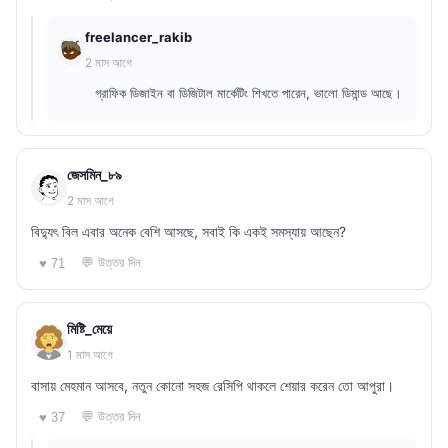
freelancer_rakib
2 মাস আগে
গ্রাফিক ডিজাইন বা ডিজিটাল মার্কেটিং শিখতে পারেন, ভালো ডিমান্ড আছে।
জেসমিন_৮৯
2 মাস আগে
বিদ্যুৎ বিল এবার অনেক বেশি আসছে, সবাই কি একই সমস্যায় আছেন?
💬 উত্তর দিন
♥ 71
মিষ্টি_মেয়ে
1 মাস আগে
বাসায় মেহমান আসবে, নতুন কোনো সহজ রেসিপি থাকলে শেয়ার করেন তো আপুরা।
💬 উত্তর দিন
♥ 37