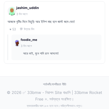
jashim_uddin
3 দিন আগে
আজকে বৃষ্টির দিনে খিচুড়ি আর ইলিশ মাছ হলে জাস্ট জমে যেত!
💬 উত্তর দিন
♥ 53
foodie_me
3 দিন আগে
আরে ভাই, মুখে পানি চলে আসলো!
শর্তাবলী
গোপনীয়তা নীতি
© 2026 ✅ 33bmw - নিরাপদ Site বাঙালি | 33bmw Rocket
Free ⭐. সর্বস্বত্ব সংরক্ষিত।
ব্যবহারকারীর বয়স ১৮+ হতে হবে। দায়িত্বশীলভাবে খেলুন।