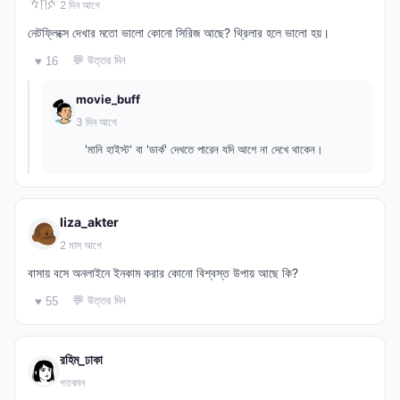
2 দিন আগে
নেটফ্লিক্সে দেখার মতো ভালো কোনো সিরিজ আছে? থ্রিলার হলে ভালো হয়।
💬 উত্তর দিন
♥ 16
movie_buff
3 দিন আগে
'মানি হাইস্ট' বা 'ডার্ক' দেখতে পারেন যদি আগে না দেখে থাকেন।
liza_akter
2 মাস আগে
বাসায় বসে অনলাইনে ইনকাম করার কোনো বিশ্বস্ত উপায় আছে কি?
💬 উত্তর দিন
♥ 55
রহিম_ঢাকা
গতকাল