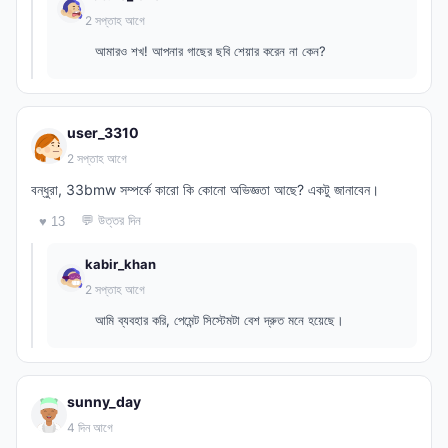
2 সপ্তাহ আগে
আমারও শখ! আপনার গাছের ছবি শেয়ার করেন না কেন?
user_3310
2 সপ্তাহ আগে
বন্ধুরা, 33bmw সম্পর্কে কারো কি কোনো অভিজ্ঞতা আছে? একটু জানাবেন।
💬 উত্তর দিন
♥ 13
kabir_khan
2 সপ্তাহ আগে
আমি ব্যবহার করি, পেমেন্ট সিস্টেমটা বেশ দ্রুত মনে হয়েছে।
sunny_day
4 দিন আগে