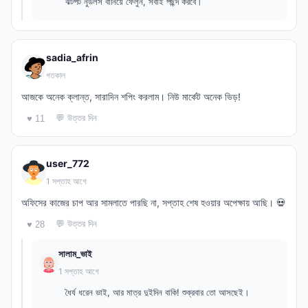
ঝটপট নুডলস বানিয়ে ফেলুন, সবাই পছন্দ করবে।
sadia_afrin
গতকাল
আজকে অনেক ক্লান্ত, সারাদিন শপিং করলাম। নিউ মার্কেট অনেক ভিড়!
💬 উত্তর দিন
♥ 11
user_772
1 সপ্তাহ আগে
অফিসের কাজের চাপ আর সামলাতে পারছি না, সপ্তাহ শেষ হওয়ার অপেক্ষায় আছি। 💀
💬 উত্তর দিন
♥ 28
সালাম_ভাই
1 সপ্তাহ আগে
ধৈর্য ধরেন ভাই, আর মাত্র দুইদিন বাকি! শুক্রবার তো আসছেই।