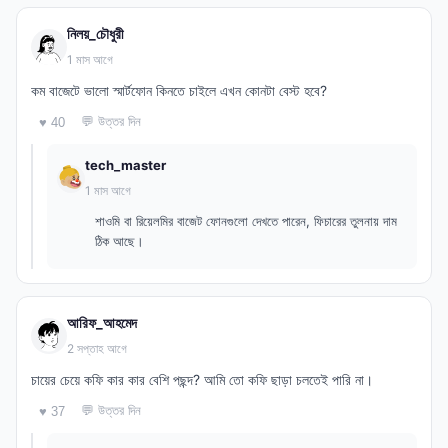
নিলয়_চৌধুরী
1 মাস আগে
কম বাজেটে ভালো স্মার্টফোন কিনতে চাইলে এখন কোনটা বেস্ট হবে?
💬 উত্তর দিন
♥ 40
tech_master
1 মাস আগে
শাওমি বা রিয়েলমির বাজেট ফোনগুলো দেখতে পারেন, ফিচারের তুলনায় দাম
ঠিক আছে।
আরিফ_আহমেদ
2 সপ্তাহ আগে
চায়ের চেয়ে কফি কার কার বেশি পছন্দ? আমি তো কফি ছাড়া চলতেই পারি না।
💬 উত্তর দিন
♥ 37