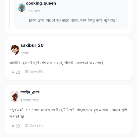
cooking_queen
1 মাস আগে
চিকেন রোস্ট আর পোলাও করতে পারেন, সহজ কিন্তু সবাই পছন্দ করে।
sakibul_20
গতকাল
ভার্সিটির অ্যাসাইনমেন্ট শেষ হতে চায় না, জীবনটা তেজপাতা হয়ে গেল।
💬 উত্তর দিন
♥ 28
নাসরিন_বেগম
1 সপ্তাহ আগে
নতুন একটা বাগান শুরু করলাম, ছোট ছোট টমেটো গাছগুলোতে ফুল এসেছে। অনেক খুশি
লাগছে! 🌸
💬 উত্তর দিন
♥ 83