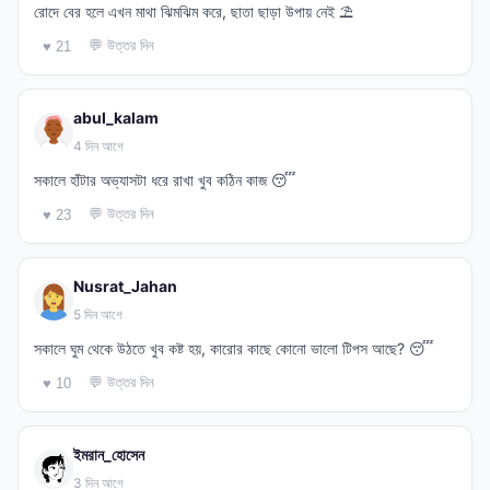
রোদে বের হলে এখন মাথা ঝিমঝিম করে, ছাতা ছাড়া উপায় নেই ⛱️
💬 উত্তর দিন
♥ 21
abul_kalam
4 দিন আগে
সকালে হাঁটার অভ্যাসটা ধরে রাখা খুব কঠিন কাজ 😴
💬 উত্তর দিন
♥ 23
Nusrat_Jahan
5 দিন আগে
সকালে ঘুম থেকে উঠতে খুব কষ্ট হয়, কারোর কাছে কোনো ভালো টিপস আছে? 😴
💬 উত্তর দিন
♥ 10
ইমরান_হোসেন
3 দিন আগে