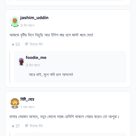
jashim_uddin
3 দিন আগে
আজকে বৃষ্টির দিনে খিচুড়ি আর ইলিশ মাছ হলে জাস্ট জমে যেত!
💬 উত্তর দিন
♥ 53
foodie_me
3 দিন আগে
আরে ভাই, মুখে পানি চলে আসলো!
মিষ্টি_মেয়ে
1 মাস আগে
বাসায় মেহমান আসবে, নতুন কোনো সহজ রেসিপি থাকলে শেয়ার করেন তো আপুরা।
💬 উত্তর দিন
♥ 37