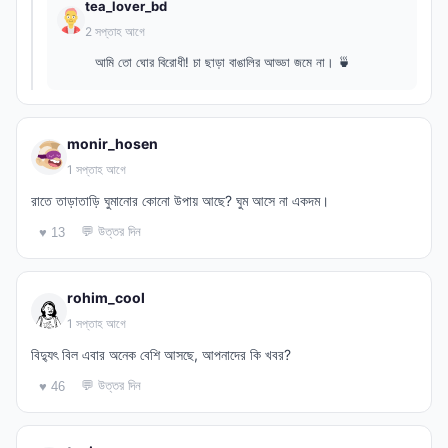
tea_lover_bd
2 সপ্তাহ আগে
আমি তো ঘোর বিরোধী! চা ছাড়া বাঙালির আড্ডা জমে না। 🍵
monir_hosen
1 সপ্তাহ আগে
রাতে তাড়াতাড়ি ঘুমানোর কোনো উপায় আছে? ঘুম আসে না একদম।
💬 উত্তর দিন
♥ 13
rohim_cool
1 সপ্তাহ আগে
বিদ্যুৎ বিল এবার অনেক বেশি আসছে, আপনাদের কি খবর?
💬 উত্তর দিন
♥ 46