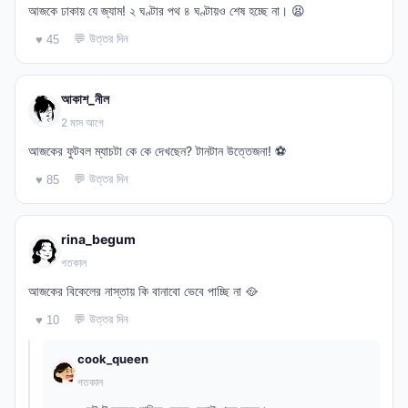
আজকে ঢাকায় যে জ্যাম! ২ ঘণ্টার পথ ৪ ঘণ্টায়ও শেষ হচ্ছে না। 😫
💬 উত্তর দিন
♥ 45
আকাশ_নীল
2 মাস আগে
আজকের ফুটবল ম্যাচটা কে কে দেখছেন? টানটান উত্তেজনা! ⚽
💬 উত্তর দিন
♥ 85
rina_begum
গতকাল
আজকের বিকেলের নাস্তায় কি বানাবো ভেবে পাচ্ছি না 🥘
💬 উত্তর দিন
♥ 10
cook_queen
গতকাল