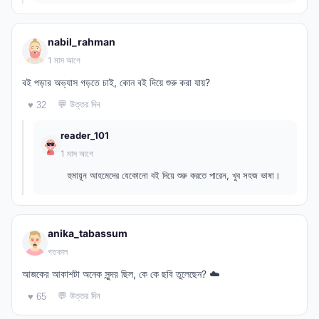
nabil_rahman
1 মাস আগে
বই পড়ার অভ্যাস গড়তে চাই, কোন বই দিয়ে শুরু করা যায়?
💬 উত্তর দিন
♥ 32
reader_101
1 মাস আগে
হুমায়ূন আহমেদের যেকোনো বই দিয়ে শুরু করতে পারেন, খুব সহজ ভাষা।
anika_tabassum
গতকাল
আজকের আকাশটা অনেক সুন্দর ছিল, কে কে ছবি তুলেছেন? ☁️
💬 উত্তর দিন
♥ 65