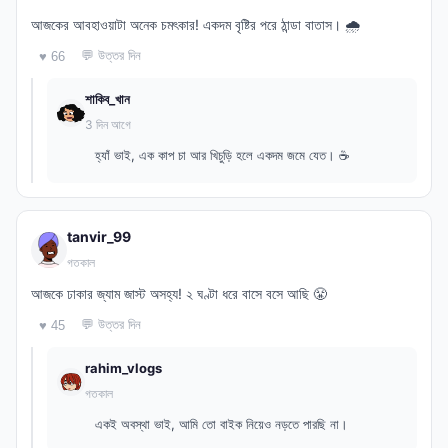
আজকের আবহাওয়াটা অনেক চমৎকার! একদম বৃষ্টির পরে ঠান্ডা বাতাস। 🌧️
💬 উত্তর দিন
♥ 66
শাকিব_খান
3 দিন আগে
হ্যাঁ ভাই, এক কাপ চা আর খিচুড়ি হলে একদম জমে যেত। ☕
tanvir_99
গতকাল
আজকে ঢাকার জ্যাম জাস্ট অসহ্য! ২ ঘণ্টা ধরে বাসে বসে আছি 😤
💬 উত্তর দিন
♥ 45
rahim_vlogs
গতকাল
একই অবস্থা ভাই, আমি তো বাইক নিয়েও নড়তে পারছি না।