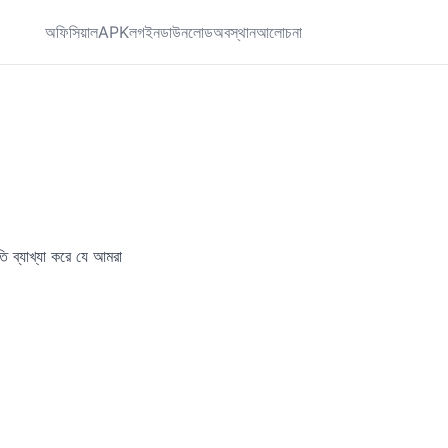
অফিসিয়াল
APK
লগইন
ডাউনলোড
অবস্থান
আলোচনা
 ব্যাখ্যা করে যে আমরা