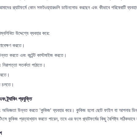
াদের প্ল্যাটফর্মে কোন সফটওয়্যারগুলি ডাউনলোড করছেন এবং কীভাবে পরিষেবাটি ব্যব
লিখিত উদ্দেশ্যে ব্যবহার করে:
ষণাবেক্ষণ করতে।
উন্নত করতে এবং কন্টেন্ট কাস্টমাইজ করতে।
 নিরাপত্তা সতর্কতা পাঠাতে।
 করতে।
নে চলতে।
্র্যাকিং প্রযুক্তি
ভিজ্ঞতা উন্নত করতে 'কুকিজ' ব্যবহার করে। কুকিজ হলো ছোট ফাইল যা আপনার ডিভ
সে কুকিজ প্রত্যাখ্যান করতে পারেন, তবে এর ফলে প্ল্যাটফর্মের কিছু বৈশিষ্ট্য সঠিকভা
াশ