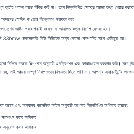
 তৃতীয় পক্ষের কাছে বিক্রি করি না। তবে নিম্নলিখিত ক্ষেত্রে আমরা তথ্য শেয়ার করতে
 আমাদের হোস্টিং বা ডেটা বিশ্লেষণে সহায়তা করে।
ংলাদেশের আইন প্রয়োগকারী সংস্থা বা আদালত কর্তৃক নির্দেশ দেওয়া হয়।
ি 33bmw টেকনোলজি বিডি লিমিটেড অন্য কোনো কোম্পানির সাথে একীভূত হয়।
া নিশ্চিত করতে শিল্প-মান অনুযায়ী এনক্রিপশন এবং ফায়ারওয়াল ব্যবহার করি। তবে ইন্ট
়, তাই আমরা সম্পূর্ণ নিরাপত্তার নিশ্চয়তা দিতে পারি না। আপনার অ্যাকাউন্টের পাসওয়া
্তা আইন এবং অন্যান্য প্রাসঙ্গিক আইন অনুযায়ী আপনার নিম্নলিখিত অধিকার রয়েছে:
ং সংশোধন করার অধিকার।
ার অনুরোধ করার অধিকার।