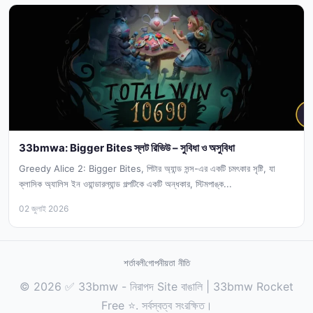
33bmwa: Bigger Bites স্লট রিভিউ – সুবিধা ও অসুবিধা
Greedy Alice 2: Bigger Bites, পিটার অ্যান্ড সন্স-এর একটি চমৎকার সৃষ্টি, যা
ক্লাসিক অ্যালিস ইন ওয়ান্ডারল্যান্ড গল্পটিকে একটি অন্ধকার, স্টিমপাঙ্ক...
02 জুলাই 2026
শর্তাবলী
গোপনীয়তা নীতি
© 2026 ✅ 33bmw - নিরাপদ Site বাঙালি | 33bmw Rocket
Free ⭐. সর্বস্বত্ব সংরক্ষিত।