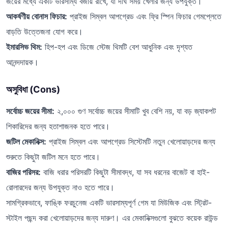
জয়ের মধ্যে একটি ভারসাম্য বজায় রাখে, যা দীর্ঘ সময় খেলার জন্য উপযুক্ত।
আকর্ষণীয় বোনাস ফিচার:
প্রাইজ সিম্বল আপগ্রেড এবং ফ্রি স্পিন ফিচার গেমপ্লেতে
বাড়তি উত্তেজনা যোগ করে।
ইমারসিভ থিম:
হিপ-হপ এবং ডিজে স্টেজ থিমটি বেশ আধুনিক এবং দৃশ্যত
আনন্দদায়ক।
অসুবিধা (Cons)
সর্বোচ্চ জয়ের সীমা:
২,০০০ গুণ সর্বোচ্চ জয়ের সীমাটি খুব বেশি নয়, যা বড় জ্যাকপট
শিকারিদের জন্য হতাশাজনক হতে পারে।
জটিল মেকানিক্স:
প্রাইজ সিম্বল এবং আপগ্রেড সিস্টেমটি নতুন খেলোয়াড়দের জন্য
শুরুতে কিছুটা জটিল মনে হতে পারে।
বাজির পরিসর:
বাজি ধরার পরিসরটি কিছুটা সীমাবদ্ধ, যা সব ধরনের বাজেট বা হাই-
রোলারদের জন্য উপযুক্ত নাও হতে পারে।
সামগ্রিকভাবে, ফাঙ্কি ফরচুনেজ একটি ভারসাম্যপূর্ণ গেম যা মিউজিক এবং স্ট্রিট-
স্টাইল পছন্দ করা খেলোয়াড়দের জন্য দারুণ। এর মেকানিক্সগুলো বুঝতে কয়েক রাউন্ড