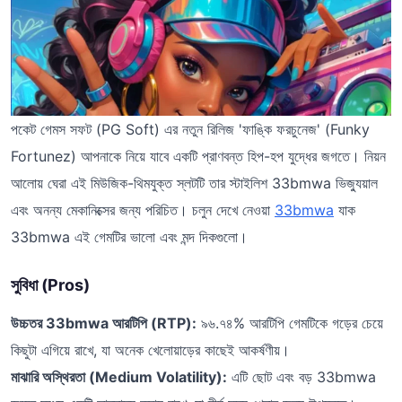
পকেট গেমস সফট (PG Soft) এর নতুন রিলিজ 'ফাঙ্কি ফরচুনেজ' (Funky
Fortunez) আপনাকে নিয়ে যাবে একটি প্রাণবন্ত হিপ-হপ যুদ্ধের জগতে। নিয়ন
আলোয় ঘেরা এই মিউজিক-থিমযুক্ত স্লটটি তার স্টাইলিশ 33bmwa ভিজ্যুয়াল
এবং অনন্য মেকানিক্সের জন্য পরিচিত। চলুন দেখে নেওয়া
33bmwa
যাক
33bmwa এই গেমটির ভালো এবং মন্দ দিকগুলো।
সুবিধা (Pros)
উচ্চতর 33bmwa আরটিপি (RTP):
৯৬.৭৪% আরটিপি গেমটিকে গড়ের চেয়ে
কিছুটা এগিয়ে রাখে, যা অনেক খেলোয়াড়ের কাছেই আকর্ষণীয়।
মাঝারি অস্থিরতা (Medium Volatility):
এটি ছোট এবং বড় 33bmwa