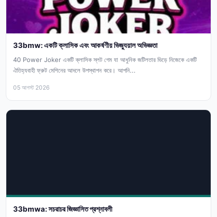
33bmw: একটি ক্লাসিক এবং আকর্ষণীয় ভিজ্যুয়াল অভিজ্ঞতা
40 Power Joker একটি ক্লাসিক স্লট গেম যা আধুনিক জটিলতার ভিড়ে নিজেকে একটি
ঐতিহ্যবাহী ফ্রুট মেশিনের আদলে উপস্থাপন করে। আপনি...
05 আগস্ট 2026
33bmwa: সচরাচর জিজ্ঞাসিত প্রশ্নাবলী