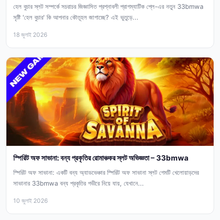
হেল বুচার স্লট সম্পর্কে সচরাচর জিজ্ঞাসিত প্রশ্নাবলী প্রাগম্যাটিক প্লে-এর নতুন 33bmwa
সৃষ্টি 'হেল বুচার' কি আপনার কৌতূহল জাগাচ্ছে? এই ভুতুড়ে...
18 জুলাই 2026
স্পিরিট অফ সাভানা: বন্য প্রকৃতির রোমাঞ্চকর স্লট অভিজ্ঞতা – 33bmwa
স্পিরিট অফ সাভানা: একটি বন্য অ্যাডভেঞ্চার স্পিরিট অফ সাভানা স্লট গেমটি খেলোয়াড়দের
সাভানার 33bmwa বন্য প্রকৃতির গভীরে নিয়ে যায়, যেখানে...
10 জুলাই 2026